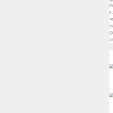
অর
নি
8 
আক
25
O
22