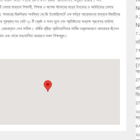
19
ি খেলার মাধ্যমে শিক্ষার্থী, শিক্ষক ও কলেজ স্টাফদের মধ্যে ইনডোর ও আউটডোর খেলার
N
াভারের বিরুলিয়ায় অবস্থিত কে.জি ইকোরিসোর্টে এক বর্নাঢ্য আয়োজনের মাধ্যমে বিজয়ীদের
9 
পুরস্কার সহ মোট ২১ টি ক্রেষ্ট ও সনদ তুলে দেন প্রতিষ্ঠানের অধ্যক্ষ প্রফেসর ফাতিমা
N
াতা চেয়ারম্যান শেখ সাবিনা। বার্ষিক ক্রীড়া প্রতিযোগিতার সার্বিক তত্ত্বাবধায়নে আহবায়ক ছিলেন
7 
লাম এবং তাকে সহযোগিতা করেছেন সকল শিক্ষকবৃন্দ।
ভর
7 
সম
(
অং
27
বা
বি
27
২০
সং
9 
২০