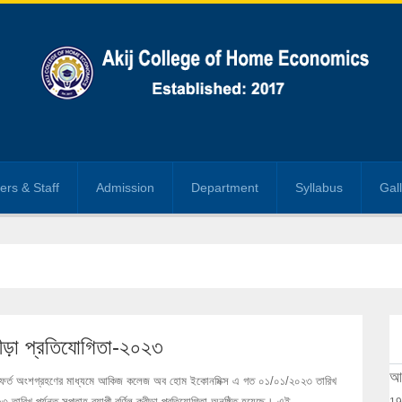
ers & Staff
Admission
Department
Syllabus
Gal
্রীড়া প্রতিযোগিতা-২০২৩
আক
বত:স্ফুর্ত অংশগ্রহণের মাধ্যমে আকিজ কলেজ অব হোম ইকোনমিক্স এ গত ০১/০১/২০২৩ তারিখ
ারিখ পর্যন্ত সপ্তাহ ব্যাপী বর্ণিল ক্রীড়া প্রতিযোগিতা অনুষ্ঠিত হয়েছে। এই