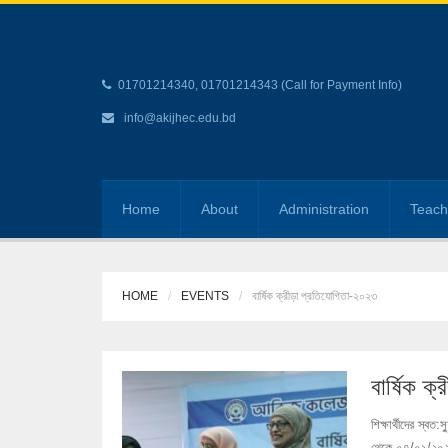
01701214340, 01701214343 (Call for Payment Info)
info@akijhec.edu.bd
Home
About
Administration
Teach
HOME
EVENTS
বার্ষিক ক্রীড়া প্রতিযোগিতা-২০২৩
বার্ষিক ক
শিক্ষার্থীদের স্
থেকে ০৭/০১/২০২৩ ত