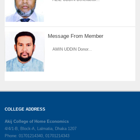
Message From Member
AMIN UDDIN Donor...
COLLEGE ADDRESS
Akij College of Home Economics
4/4/1-B, Block-A, Lalmatia, Dhaka 1207
Phone: 01701214340, 01701214343