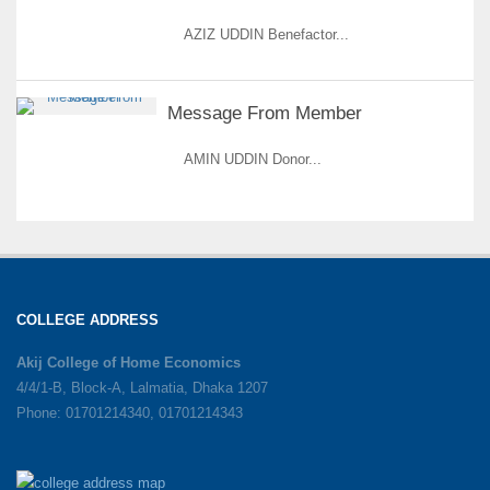
AZIZ UDDIN Benefactor...
Message From Member
AMIN UDDIN Donor...
COLLEGE ADDRESS
Akij College of Home Economics
4/4/1-B, Block-A, Lalmatia, Dhaka 1207
Phone: 01701214340, 01701214343