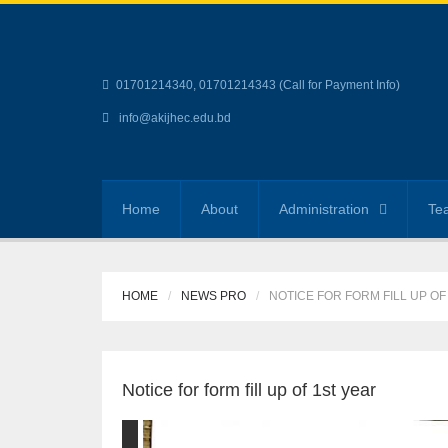
01701214340, 01701214343 (Call for Payment Info)
info@akijhec.edu.bd
Home
About
Administration
Tea
HOME
NEWS PRO
NOTICE FOR FORM FILL UP OF
Notice for form fill up of 1st year