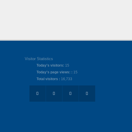
Visitor Statistics
Today's visitors:
15
Today's page views: :
15
Total visitors :
16,733