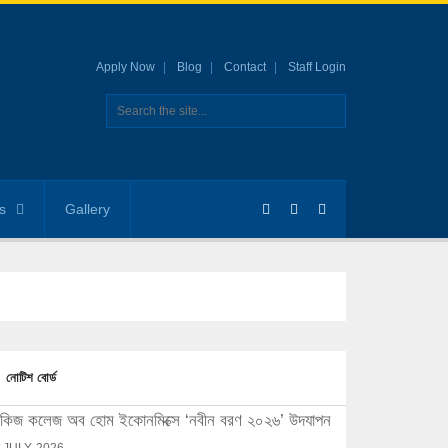
Apply Now
Blog
Contact
Staff Login
s
Gallery
নোটিশ বোর্ড
িজ কলেজ অব হোম ইকোনমিক্সে ‘নবীন বরণ ২০২৬’ উদযাপন