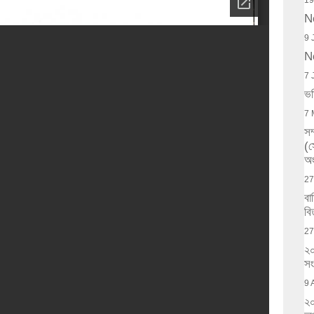
19
N
9 
N
7 
ভর
7 
সম
(
অং
27
বা
বি
27
২০
সং
9 
২০