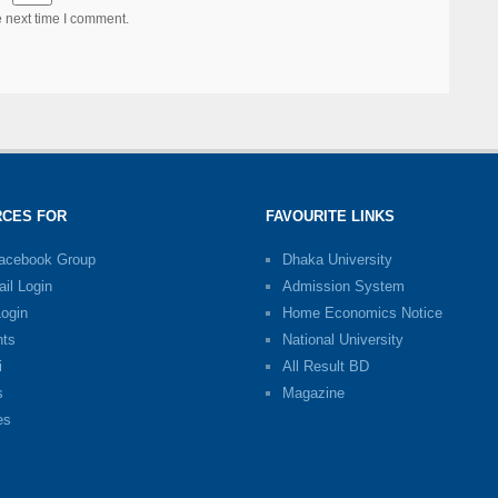
e next time I comment.
CES FOR
FAVOURITE LINKS
Facebook Group
Dhaka University
il Login
Admission System
Login
Home Economics Notice
nts
National University
i
All Result BD
s
Magazine
es