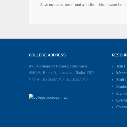
Save my name, email, and website in this browser for th
COLLEGE ADDRESS
RESOUR
Akij College of Home Economics
Join 
4/4/1-B, Block-A, Lalmatia, Dhaka 1207
Webma
Phone: 01701214340, 01701214343
Staff 
Stude
Alumn
Event
Cours