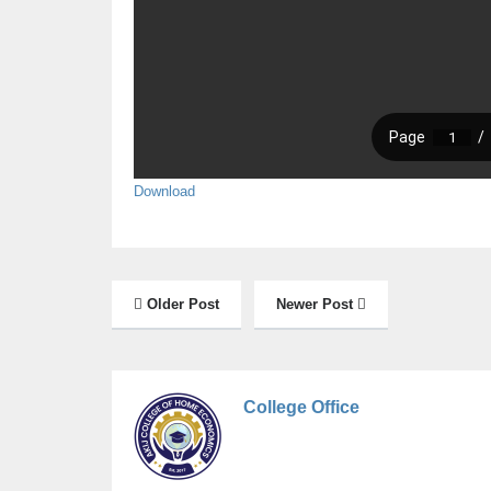
Download
Older Post
Newer Post
College Office