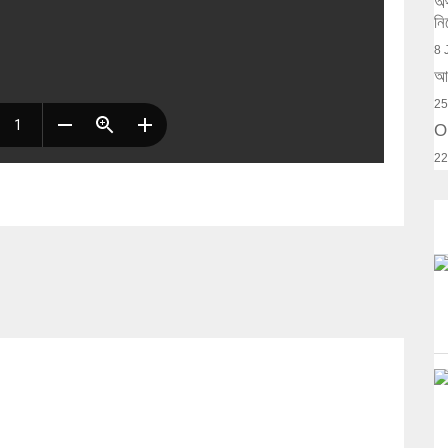
অর
নি
8 
আক
25
O
22