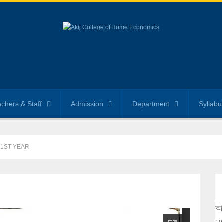
chers & Staff
Admission
Department
Syllabu
 1ST YEAR
আক