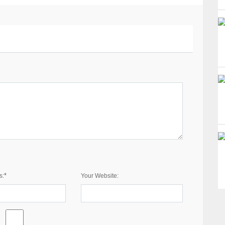
*
s:
Your Website: