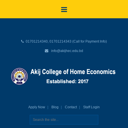
01701214340, 01701214343 (Call for Payment Info)
info@akijhec.edu.bd
Apply Now
Blog
Contact
Staff Login