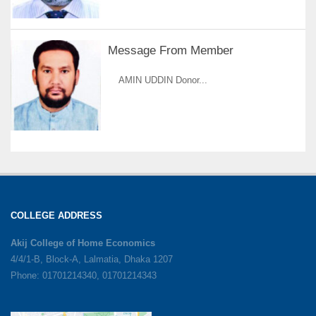
Message From Member
AMIN UDDIN Donor...
COLLEGE ADDRESS
Akij College of Home Economics
4/4/1-B, Block-A, Lalmatia, Dhaka 1207
Phone: 01701214340, 01701214343