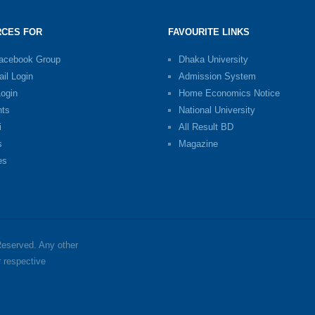
CES FOR
FAVOURITE LINKS
Facebook Group
Dhaka University
il Login
Admission System
Login
Home Economics Notice
nts
National University
i
All Result BD
s
Magazine
es
 Reserved. Any other
r respective