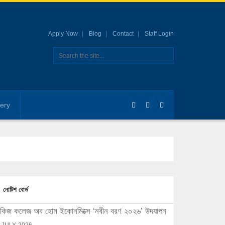
Apply Now
Blog
Contact
Staff Login
lery
নোটিশ বোর্ড
িজ কলেজ অব হোম ইকোনমিক্সে ‘নবীন বরণ ২০২৬’ উদযাপন