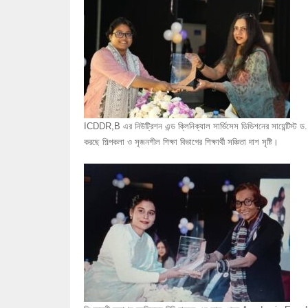
ICDDR,B এর নিউট্রিশন এন্ড ক্লিনিক্যাল সার্ভিসেস ডিভিশনের সায়েন্
করছে শিল্পকলা ও সৃজনশীল শিক্ষা বিভাগের শিক্ষার্থী সঞ্চিতা দাশ সৃষ্টি।