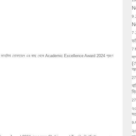
19
N
9 
N
7 
ভর
7 
টিস্ট ড. ফাহমিদা তোফায়েল এর কাছ থেকে Academic Excellence Award 2024 গ্রহণ
সম
(
অং
27
বা
বি
27
২০
সং
9 
২০