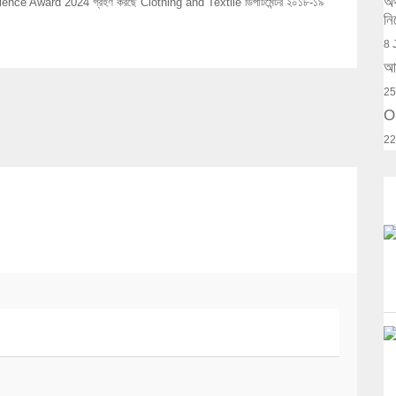
অর
ellence Award 2024 গ্রহণ করছে Clothing and Textile ডিপার্টমেন্টর ২০১৮-১৯
নি
8 
আক
25
O
22