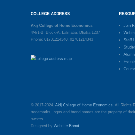
COLLEGE ADDRESS
RESOUR
Akij College of Home Economics
Join 
4/4/1-B, Block-A, Lalmatia, Dhaka 1207
Webma
Phone: 01701214340, 01701214343
Staff 
Stude
Alumn
Event
Cours
© 2017-2024.
Akij College of Home Economics
. All Rights
trademarks, logos and brand names are the property of thei
owners.
Designed by
Website Banai
.