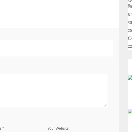
অর
নি
8 
আক
25
O
22
*
s:
Your Website: