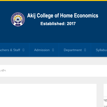
chers & Staff
Admission
Department
Syllabu
 নোটিশ
আক