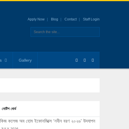
Apply Now
Blog
Contact
Staff Login
s
Gallery
নোটিশ বোর্ড
িজ কলেজ অব হোম ইকোনমিক্সে ‘নবীন বরণ ২০২৬’ উদযাপন