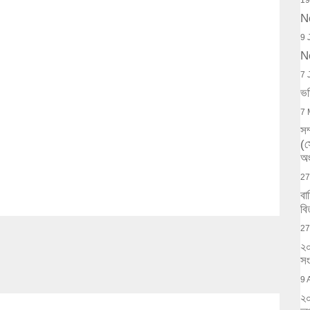
19
N
9 
N
7 
ভর
7 
সম
(
অং
27
বা
বি
27
২০
সং
9 
২০