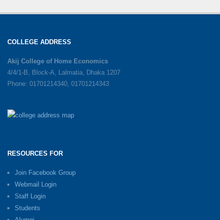
COLLEGE ADDRESS
Akij College of Home Economics
4/4/1-B, Block-A, Lalmatia, Dhaka 1207
Phone: 01701214340, 01701214343
RESOURCES FOR
Join Facebook Group
Webmail Login
Staff Login
Students
Alumni