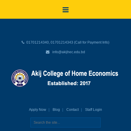
01701214340, 01701214343 (Call for Payment Info)
info@akijhec.edu.bd
Apply Now
Blog
Contact
Staff Login