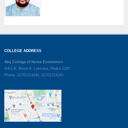
COLLEGE ADDRESS
Akij College of Home Economics
4/4/1-B, Block-A, Lalmatia, Dhaka 1207
Phone: 01701214340, 01701214343