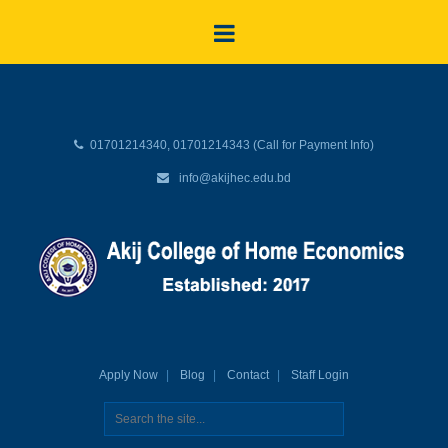
01701214340, 01701214343 (Call for Payment Info)
info@akijhec.edu.bd
Apply Now
Blog
Contact
Staff Login