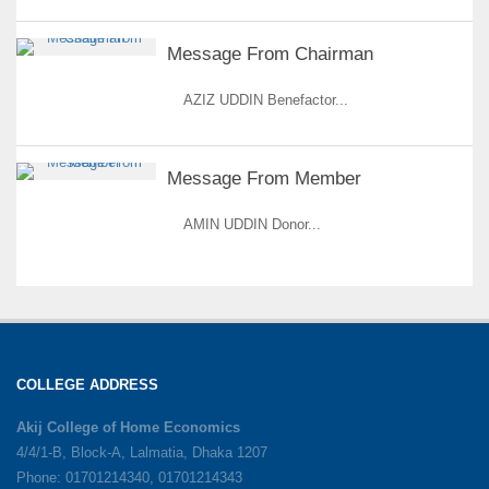
Message From Chairman
AZIZ UDDIN Benefactor...
Message From Member
AMIN UDDIN Donor...
COLLEGE ADDRESS
Akij College of Home Economics
4/4/1-B, Block-A, Lalmatia, Dhaka 1207
Phone: 01701214340, 01701214343