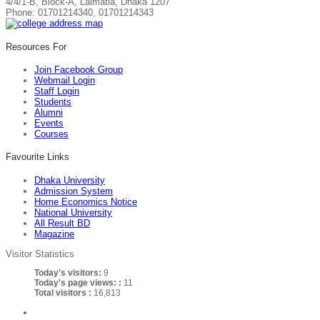
4/4/1-B, Block-A, Lalmatia, Dhaka 1207
Phone: 01701214340, 01701214343
Resources For
Join Facebook Group
Webmail Login
Staff Login
Students
Alumni
Events
Courses
Favourite Links
Dhaka University
Admission System
Home Economics Notice
National University
All Result BD
Magazine
Visitor Statistics
Today's visitors:
9
Today's page views: :
11
Total visitors :
16,813