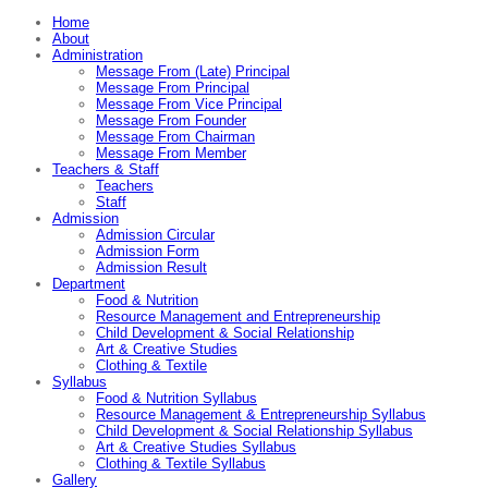
Home
About
Administration
Message From (Late) Principal
Message From Principal
Message From Vice Principal
Message From Founder
Message From Chairman
Message From Member
Teachers & Staff
Teachers
Staff
Admission
Admission Circular
Admission Form
Admission Result
Department
Food & Nutrition
Resource Management and Entrepreneurship
Child Development & Social Relationship
Art & Creative Studies
Clothing & Textile
Syllabus
Food & Nutrition Syllabus
Resource Management & Entrepreneurship Syllabus
Child Development & Social Relationship Syllabus
Art & Creative Studies Syllabus
Clothing & Textile Syllabus
Gallery