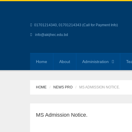
01701214340, 01701214343 (Call for Payment Info)
info@akijhec.edu.bd
Home
About
Administration
Tea
HOME
NEWS PRO
MS ADMISSION NOTICE.
MS Admission Notice.