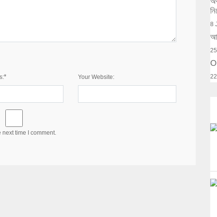
অর
নি
8 
আক
25
O
*
22
s:
Your Website:
e next time I comment.