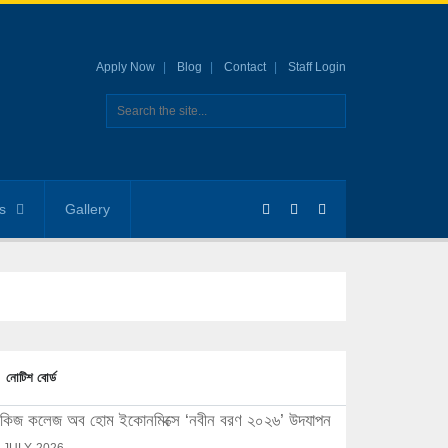
Apply Now
Blog
Contact
Staff Login
s
Gallery
নোটিশ বোর্ড
িজ কলেজ অব হোম ইকোনমিক্সে ‘নবীন বরণ ২০২৬’ উদযাপন