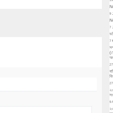
19
N
9 
N
7 
ভর
7 
সম
(
অং
27
বা
বি
27
২০
সং
9 
২০